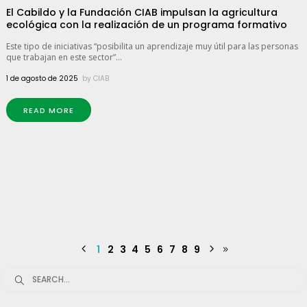
El Cabildo y la Fundación CIAB impulsan la agricultura
ecológica con la realización de un programa formativo
Este tipo de iniciativas “posibilita un aprendizaje muy útil para las personas
que trabajan en este sector”...
1 de agosto de 2025
by
CIAB
READ MORE
1
2
3
4
5
6
7
8
9
Search
for: