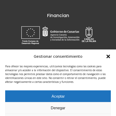
Financian
Gestionar consentimiento
Search
for:
Para ofrecer las mejores experiencias, utilizamos tecnologías como las cookies para
almacenar y/o acceder a la información del dispositivo. El consentimiento de estas
tecnologías nos permitirá procesar datos como el comportamiento de navegación o las
identificaciones únicas en este sitio. No consentir o retirar el consentimiento, puede
afectar negativamente a ciertas características y funciones.
Aceptar
@2021 Fundación CIAB / Todos los derechos
Denegar
reservados /
Aviso Legal
/
Política de Privacidad
/
Delegado de Protección de Datos
/
Política de