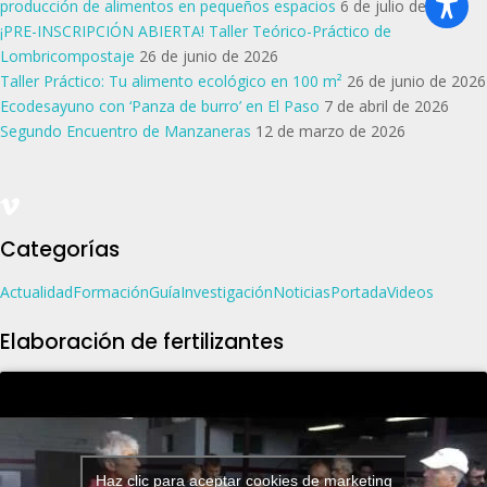
producción de alimentos en pequeños espacios
6 de julio de 2026
¡PRE-INSCRIPCIÓN ABIERTA! Taller Teórico-Práctico de
Lombricompostaje
26 de junio de 2026
Taller Práctico: Tu alimento ecológico en 100 m²
26 de junio de 2026
Ecodesayuno con ‘Panza de burro’ en El Paso
7 de abril de 2026
Segundo Encuentro de Manzaneras
12 de marzo de 2026
Categorías
Actualidad
Formación
Guía
Investigación
Noticias
Portada
Videos
Elaboración de fertilizantes
Haz clic para aceptar cookies de marketing