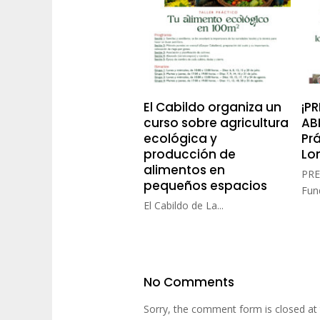
El Cabildo organiza un
¡P
curso sobre agricultura
ABI
ecológica y
Pr
producción de
Lo
alimentos en
PRE
pequeños espacios
Fund
El Cabildo de La...
No Comments
Sorry, the comment form is closed at 