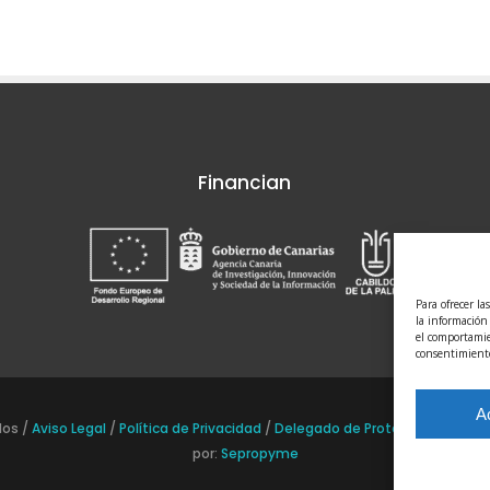
Financian
Para ofrecer la
la información
el comportamien
consentimiento
A
os /
Aviso Legal
/
Política de Privacidad
/
Delegado de Protección de Dat
por:
Sepropyme