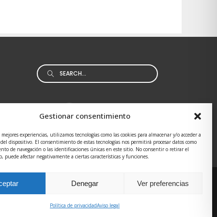
Search
for:
Gestionar consentimiento
s mejores experiencias, utilizamos tecnologías como las cookies para almacenar y/o acceder a
 del dispositivo. El consentimiento de estas tecnologías nos permitirá procesar datos como
to de navegación o las identificaciones únicas en este sitio. No consentir o retirar el
, puede afectar negativamente a ciertas características y funciones.
ceptar
Denegar
Ver preferencias
os
/
Política de Cookies
/
Accesibilidad
/ Desarrollada
Política de privacidad
Aviso legal