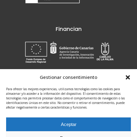
Financian
Gestionar consentimiento
Search
for:
Para ofrecer las mejores experiencias, utilizamos tecnologías como las cookies para
almacenar y/o acceder a la información del dispositivo. El consentimiento de estas
tecnologías nos permitirá procesar datos como el comportamiento de navegación o las
identificaciones únicas en este sitio. No consentir o retirar el consentimiento, puede
afectar negativamente a ciertas características y funciones.
Aceptar
@2021 Fundación CIAB / Todos los derechos