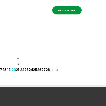
READ MORE
17
18
19
20
21
22
23
24
25
26
27
28