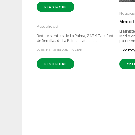
READ MORE
Noticias
Mediat
Actualidad
El Minist
Red de semillas de La Palma, 24/3/17. La Red
Medio Am
de Semillas de La Palma invita a la...
patrimoni
27 de marzo de 2017
by
CIAB
15 de may
READ MORE
REA