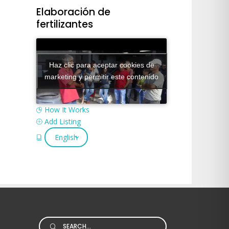
Elaboración de
fertilizantes
Haz clic para aceptar cookies de
marketing y permitir este contenido
How It Works
Add Listing
English
Search