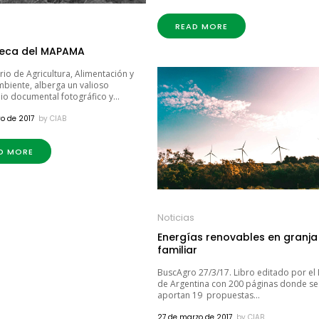
READ MORE
eca del MAPAMA
erio de Agricultura, Alimentación y
biente, alberga un valioso
o documental fotográfico y...
o de 2017
by
CIAB
D MORE
Noticias
Energías renovables en granja
familiar
BuscAgro 27/3/17. Libro editado por el
de Argentina con 200 páginas donde se
aportan 19 propuestas...
27 de marzo de 2017
by
CIAB