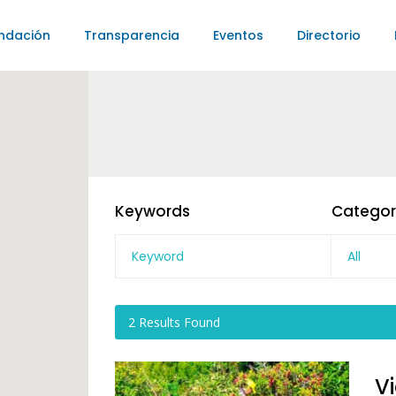
ndación
Transparencia
Eventos
Directorio
Keywords
Categor
All
2
Results Found
V