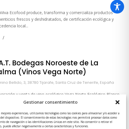
aViva Ecofood produce, transforma y comercializa productos
menticios frescos y deshidratados, de certificación ecológica y
cedencia local...
.A.T. Bodegas Noroeste de La
alma (Vinos Vega Norte)
ino Bellido, 3, 38780 Tijarafe, Santa Cruz de Tenerife, España
boración y venta de vino ecológico Vega Norte Ecológico Blanco
ega Norte Ecológico Tinto. Venta directa en bodega y venta
Gestionar consentimiento
ine. Nº del operador: 4172E Vega Norte...
s mejores experiencias, utilizamos tecnologías como las cookies para almacenar y/o acceder a
 del dispositivo. El consentimiento de estas tecnologías nos permitirá procesar datos como
to de navegación o las identificaciones únicas en este sitio. No consentir o retirar el
, puede afectar negativamente a ciertas características y funciones.