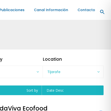
Publicaciones
Canal Información
Contacto
y
Location
Tijarafe
Sort by
Date Desc
idaViva Ecofood