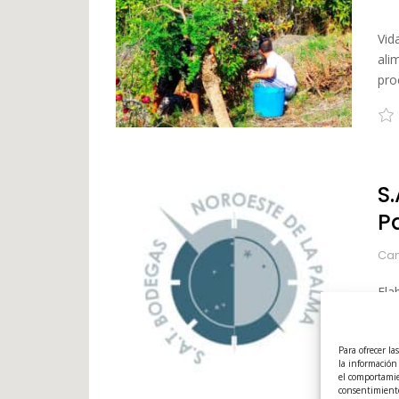
Vid
ali
pro
S
P
Cam
Ela
y V
onl
Para ofrecer la
la información
el comportamien
consentimiento