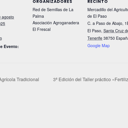
ORGANIZADORES
RECINTO
Red de Semillas de La
Mercadillo del Agricult
Palma
de El Paso
 agosto
Asociación Agroganadera
C. a Paso de Abajo, 1
025
El Frescal
El Paso
,
Santa Cruz d
Tenerife
38750
Españ
00
Google Map
de Evento:
grícola Tradicional
3ª Edición del Taller práctico «Fertil